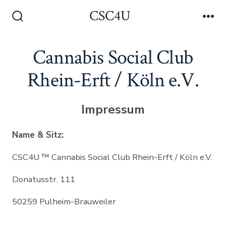
Zum
CSC4U
Inhalt
Suche
Me
ein-/ausblenden
springen
Cannabis Social Club
Rhein-Erft / Köln e.V.
Impressum
Name & Sitz:
CSC4U ™ Cannabis Social Club Rhein-Erft / Köln e.V.
Donatusstr. 111
50259 Pulheim-Brauweiler